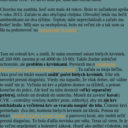
Choroba ma zastihla, keď som mala 44 rokov. Bolo to začiatkom apríla
v roku 2015. Začalo to ako obyčajná chrípka. Obvodný lekár ma liečil
antibiotikami asi dva týždne. Teploty stále neprechádzali a začalo ma
bolieť hrdlo. Môj stav sa nezlepšoval, bolo mi veľmi zle a tak som sa
šla na pohotovosť na
bratislavské Kramáre
.
Diagnóza a problém s krvinkami
Tam mi zobrali krv, a zistili, že mám enormný nárast bielych krviniek,
až 260 000. (norma je od 4000 do 10 00). Takže žiadne infekčné
ochorenie, ale
problém s krvinkami
. Previezli ma n
a oddelenie
hematológie a transfúziológie na Antolskú
. Tu začala sa moja liečba.
Ako prvé mi lekári museli
znížiť počet bielych krviniek
. Ešte nik
nevedel presnú diagnózu. Vtedy ma napadlo, že však dobre, nič vážne
to snáď nie je. Vyčistia mi krv a pôjdem domov za týždeň, a potom
konečne do práce. Ale keď na izbu doniesli v
eľký separačný
pristroj
, nebolo mi dvakrát do smiechu. Museli mi zaviesť
kaval
(
CVK – centrálny venózny katéter pozn. editorky)
, aby mi
zlá krv
odchádzala a vyčistená krv sa vracala naspäť do tela.
Čistenie krvi
prebiehalo dva dni, hodnota bielych krviniek mi klesla. Potom mi
lekári
odobrali vzorku kostnej drene
z panvovej kosti, aby mohli určiť
presnú diagnózu. To bola ďalšia novinka pre mňa. Teraz už viem, že je
to veľmi nepríjemný a bolestivý zákrok. Hneď ako prišiel výsledok, mi