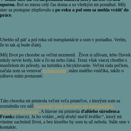
oporou.
Bol so mnou celý čas doma a so všetkým mi pomáhal. Môj
stav sa postupne zlepšovalo a
po roku a pol som sa mohla vrátiť do
práce
.
Päť a pol roka po transplantácii
Ubehlo už päť a pol roka od transplantácie a som v poriadku. Verím,
že to tak aj bude ďalej.
Môj život po chorobe sa veľmi nezmenil. Život si užívam, lebo človek
nikdy nevie kedy, kde a čo na neho čaká. Teraz však viacej chodím s
manželom do prírody, na turistiku a bicyklovanie. Veľmi rada pečiem,
začala som sa venovať
kváskovaniu
, mám malého vnúčika, takže o
zábavu mám postarané.
Druhý starší brat
Táto choroba mi priniesla veľmi veľa priateľov, s ktorými som sa
zoznámila cez náš
Slovenský klub pacientov po transplantácii
krvotvorných buniek
. A hlavne mi priniesla
ďalšieho súrodenca
Frank
a (darcu). Ja ho volám
„môj druhý starší bráško“
, ktorý mi
vlastne zachránil život, a bez ktorého by som tu už nebola. Stále sme v
kontakte.