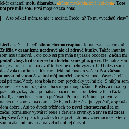
lekár oznámil
moju diagnózu
,
akútna myeloblastová leukémia
.
Toto
bol pre mňa šok.
Prvá moja otázka bola:
A to odkiaľ mám, to nie je možné. Prečo ja? To mi vypadajú vlasy?
Liečba zničila všetko nezdravé aj zdravé
Liečba začala hneď
silnou chemoterapiou
, ktorá trvala sedem dní.
Zničila v organizme nezdravé ale aj zdravé bunky.
Takže imunitu
som mala nulovú. Toto bolo asi pre mňa najťažšie obdobie.
Začali mi
padať vlasy, hrdlo ma veľmi bolelo, samé pľuzgiere.
Nemohla som
nič jesť, museli mi podávať tri týždne umelú výživu. Od bolesti som
dostávala morfium. Infúzie mi tiekli od rána do večera.
Najväčšou
oporou mi v tom čase bol môj manžel
, ktorý za mnou často chodil a
stál pri mne.Vtedy som bola na tom psychicky veľmi zle. S nikým som
sa nechcela som rozprávať iba s mojimi najbližšími. Prišla za mnou aj
psychologička, ktorá pomáhala pacientom na oddelení v tejto ťažkej
chvíli, ale nechcela som ju počúvať. Po troch týždňoch pobytu v
nemocnici som si uvedomila, že by nebolo zlé si ju vypočuť, a spravila
dom dobre . Asi po dvoch týždňoch po
prvej chemoterapii
sa mi
začali pomalinky vytvárať biele a červené krvinky.
Stav sa mi začal
zlepšovať.
Po piatich týždňoch ma pustili domov z nemocnice, vtedy
som mala hodnoty krvi na veľmi dobrej úrovni.