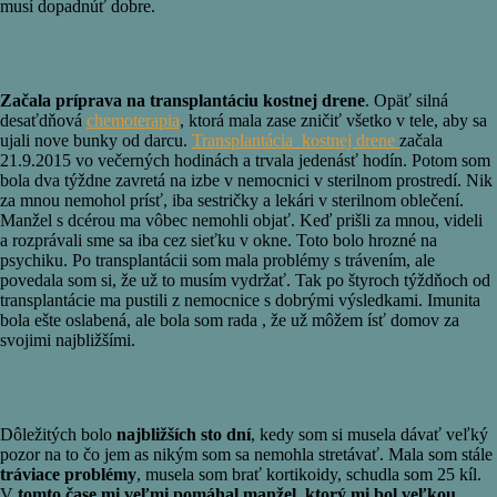
musí dopadnúť dobre.
Transplantácia na deň colníkov
Začala príprava na transplantáciu kostnej drene
. Opäť silná
desaťdňová
chemoterapia
, ktorá mala zase zničiť všetko v tele, aby sa
ujali nove bunky od darcu.
Transplantácia kostnej drene
začala
21.9.2015 vo večerných hodinách a trvala jedenásť hodín. Potom som
bola dva týždne zavretá na izbe v nemocnici v sterilnom prostredí. Nik
za mnou nemohol prísť, iba sestričky a lekári v sterilnom oblečení.
Manžel s dcérou ma vôbec nemohli objať. Keď prišli za mnou, videli
a rozprávali sme sa iba cez sieťku v okne. Toto bolo hrozné na
psychiku. Po transplantácii som mala problémy s trávením, ale
povedala som si, že už to musím vydržať. Tak po štyroch týždňoch od
transplantácie ma pustili z nemocnice s dobrými výsledkami. Imunita
bola ešte oslabená, ale bola som rada , že už môžem ísť domov za
svojimi najbližšími.
Sto dní
Dôležitých bolo
najbližších sto dní
, kedy som si musela dávať veľký
pozor na to čo jem as nikým som sa nemohla stretávať. Mala som stále
tráviace problémy
, musela som brať kortikoidy, schudla som 25 kíl.
V
tomto čase mi veľmi pomáhal manžel, ktorý mi bol veľkou