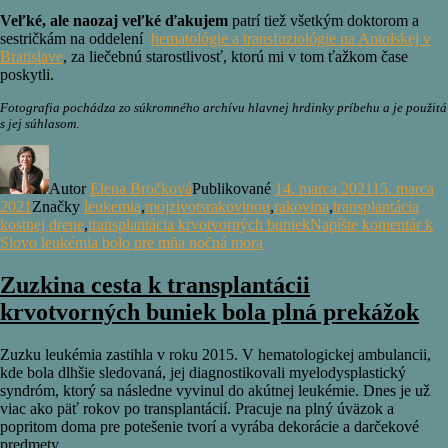
Veľké, ale naozaj veľké ďakujem
patrí tiež všetkým doktorom a
sestričkám na oddelení
hematológie a transfuziológie na Antolskej v
Bratislave
, za liečebnú starostlivosť, ktorú mi v tom ťažkom čase
poskytli.
Fotografia pochádza zo súkromného archívu hlavnej hrdinky príbehu a je použitá
s jej súhlasom
.
Autor
Elena Bročková
Publikované
14. marca 2021
15. marca
2021
Značky
leukemia
,
mojzivotsrakovinou
,
rakovina
,
transplantácia
kostnej drene
,
transplantácia krvotvorných buniek
Napíšte komentár
k
Slovo leukémia bolo pre mňa nočná mora
Zuzkina cesta k transplantácii
krvotvorných buniek bola plná prekážok
Zuzku leukémia zastihla v roku 2015. V hematologickej ambulancii,
kde bola dlhšie sledovaná, jej diagnostikovali myelodysplastický
syndróm, ktorý sa následne vyvinul do akútnej leukémie. Dnes je už
viac ako päť rokov po transplantácií. Pracuje na plný úväzok a
popritom doma pre potešenie tvorí a vyrába dekorácie a darčekové
predmety.