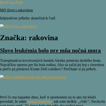
Prejsť na obsah
Môj život s rakovinou
Inšpiratívne príbehy skutočných ľudí
Značka:
rakovina
Slovo leukémia bolo pre mňa nočná mora
Transplantácia krvotvorných buniek Alenke priniesla druhého brata.
Najväčšou oporou pre ňu bola rodina. Ako sa začal jej boj s chorobou
a prečo jej priniesol šťastie Deň colníkov? Prečítajte si jej príbeh.
Začalo to ako obyčajná chrípka
Prvé čo ma napadne dnes, keď si spomeniem na to ako mi lekári
povedali, že mám
akútnu leukémiu
, tak som skríkla
„čože“
. Nechcela
som tomu veriť. To slovo bolo pre mňa ako nočná mora.