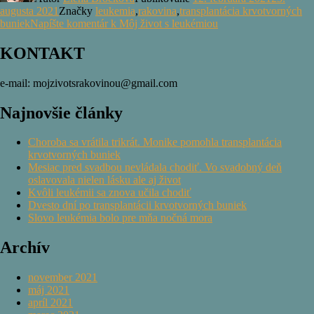
augusta 2021
Značky
leukemia
,
rakovina
,
transplantácia krvotvorných
buniek
Napíšte komentár
k Môj život s leukémiou
KONTAKT
e-mail: mojzivotsrakovinou@gmail.com
Najnovšie články
Choroba sa vrátila trikrát. Monike pomohla transplantácia
krvotvorných buniek
Mesiac pred svadbou nevládala chodiť. Vo svadobný deň
oslavovala nielen lásku ale aj život
Kvôli leukémii sa znova učila chodiť
Dvesto dní po transplantácii krvotvorných buniek
Slovo leukémia bolo pre mňa nočná mora
Archív
november 2021
máj 2021
apríl 2021