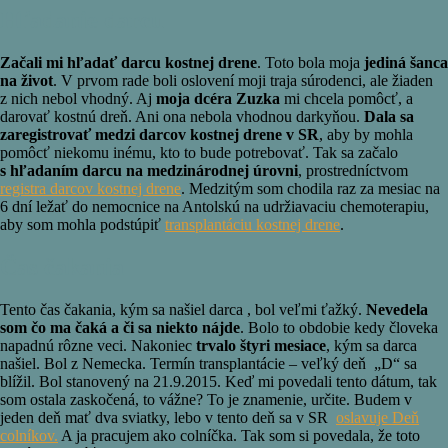
Hľadanie darcu
Začali mi hľadať darcu kostnej drene
. Toto bola moja
jediná šanca
na život
. V prvom rade boli oslovení moji traja súrodenci, ale žiaden
z nich nebol vhodný. Aj
moja dcéra Zuzka
mi chcela pomôcť, a
darovať kostnú dreň. Ani ona nebola vhodnou darkyňou.
Dala sa
zaregistrovať medzi darcov kostnej drene v SR
, aby by mohla
pomôcť niekomu inému, kto to bude potrebovať. Tak sa začalo
s hľadaním darcu na medzinárodnej úrovni
, prostredníctvom
registra darcov kostnej drene
. Medzitým som chodila raz za mesiac na
6 dní ležať do nemocnice na Antolskú na udržiavaciu chemoterapiu,
aby som mohla podstúpiť
transplantáciu kostnej drene
.
Čas čakania
Tento čas čakania, kým sa našiel darca , bol veľmi ťažký.
Nevedela
som čo ma čaká a či sa niekto nájde
. Bolo to obdobie kedy človeka
napadnú rôzne veci. Nakoniec
trvalo štyri mesiace
, kým sa darca
našiel. Bol z Nemecka. Termín transplantácie – veľký deň „D“ sa
blížil. Bol stanovený na 21.9.2015. Keď mi povedali tento dátum, tak
som ostala zaskočená, to vážne? To je znamenie, určite. Budem v
jeden deň mať dva sviatky, lebo v tento deň sa v SR
oslavuje Deň
colníkov.
A ja pracujem ako colníčka. Tak som si povedala, že toto