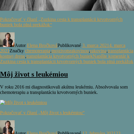
Pokračovať v čítaní
„Zuzkina cesta k transplantácii krvotvorných
buniek bola plná prekážok“
Autor
Elena Bročková
Publikované
3. marca 2021
4. marca
2021
Značky
chemoterapia
,
mojzivotsrakovinou
,
rakovina
,
transplantácia
kostnej drene
,
transplantácia krvotvorných buniek
Napíšte komentár
k
Zuzkina cesta k transplantácii krvotvorných buniek bola plná prekážok
Môj život s leukémiou
V roku 2016 mi diagnostikovali akútnu leukémiu. Absolvovala som
chemoterapiu a transplantáciu krvotvorných buniek.
Pokračovať v čítaní
„Môj život s leukémiou“
Autor
Elena Bročková
Publikované
12. februára 2021
23.